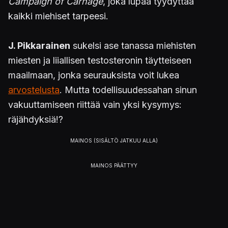
Campaign of Carnage
, joka lupaa tyydyttää
kaikki miehiset tarpeesi.
J. Pikkarainen
sukelsi ase tanassa miehisten
miesten ja liiallisen testosteronin täytteiseen
maailmaan, jonka seurauksista voit lukea
arvostelusta
. Mutta todellisuudessahan sinun
vakuuttamiseen riittää vain yksi kysymys:
räjähdyksiä!?