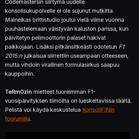
Codemastersin siirtymä uudelle
konsolisukupolvelle ei ole sujunut mutkitta.
Maineikas brittistudio joutui vielä viime vuonna
puuhastelemaan väistyvän kaluston parissa, kun
päivitetyn pelimoottorin palaset hakivat
paikkojaan. Lisäksi pitkänsitkeästi odotetun
F1
2015:n
julkaisua siirrettiin useampaan otteeseen,
mutta vihdoin virallinen formulasirkus saapuu
kauppoihin.
TeRm0zin
mietteet tuoreimman F1-
vuosipäivityksen tiimoilta on lueskeltavissa täältä.
Pelistä voi käydä keskustelua
KonsoliFINin
foorumilla
.