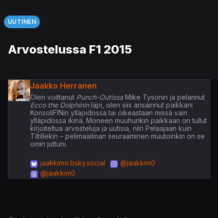
UUTINEN
Arvostelussa F1 2015
Jaakko Herranen
Olen voittanut
Punch-Outissa
Mike Tysonin ja pelannut
Ecco the Dolphinin
läpi, olen siis ansainnut paikkani
KonsoliFINin ylläpidossa tai oikeastaan missä vain
ylläpidossa ikinä. Moneen muuhunkin paikkaan on tullut
kirjoiteltua arvosteluja ja uutisia, niin Pelaajaan kuin
Tiltillekin – pelimaailman seuraaminen muutoinkin on se
omin juttuni.
jaakkimo.bsky.social
@jaakkim0
@jaakkim0