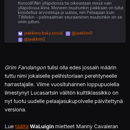
KonsoliFINin ylläpidossa tai oikeastaan missä vain
ylläpidossa ikinä. Moneen muuhunkin paikkaan on tullut
kirjoiteltua arvosteluja ja uutisia, niin Pelaajaan kuin
Tiltillekin – pelimaailman seuraaminen muutoinkin on se
omin juttuni.
jaakkimo.bsky.social
@jaakkim0
@jaakkim0
Grim Fandangon
tulisi olla edes jossain määrin
tuttu nimi jokaiselle pelihistoriaan perehtyneelle
harrastajalle. Viime vuosituhannen loppupuolella
ilmestynyt Lucasartsin välitön kulttiklassikko on
nyt tuotu uudelle pelaajasukupolvelle päivitettynä
versiona.
Lue
täältä
WaLuigin
mietteet Manny Cavaleran