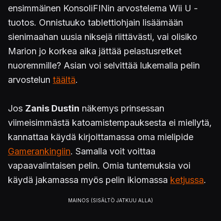
ensimmäinen KonsoliFINin arvostelema Wii U -
tuotos. Onnistuuko tablettiohjain lisäämään
sienimaahan uusia niksejä riittävästi, vai olisiko
Marion jo korkea aika jättää pelastusretket
nuoremmille? Asian voi selvittää lukemalla pelin
arvostelun
täältä
.
Jos
Zanis Dustin
näkemys prinsessan
viimeisimmästä katoamistempauksesta ei miellytä,
kannattaa käydä kirjoittamassa oma mielipide
Gamerankingiin
. Samalla voit voittaa
vapaavalintaisen pelin. Omia tuntemuksia voi
käydä jakamassa myös pelin ikiomassa
ketjussa
.