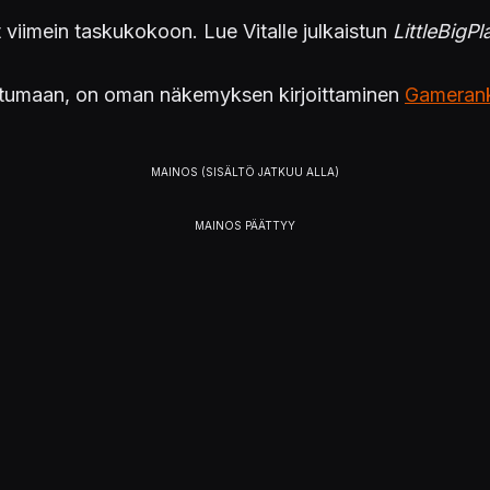
 viimein taskukokoon. Lue Vitalle julkaistun
LittleBigP
uuttumaan, on oman näkemyksen kirjoittaminen
Gamerank