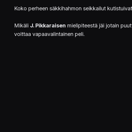
Koko perheen säkkihahmon seikkailut kutistuivat
Mikäli
J. Pikkaraisen
mielipiteestä jäi jotain p
voittaa vapaavalintainen peli.