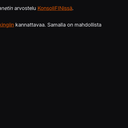
lanetin
arvostelu
KonsoliFINissä
.
ingiin
kannattavaa. Samalla on mahdollista