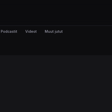
Podcastit
Videot
Muut jutut