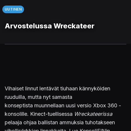
UUTINEN
Arvostelussa Wreckateer
Vihaiset linnut lentävät tiuhaan kännyköiden
ruuduilla, mutta nyt samasta
konseptista muunnellaan uusi versio Xbox 360 -
konsolille. Kinect-tuellisessa
Wreckateerissa
pelaaja ohjaa ballistan ammuksia tuhotakseen
vihollisörkkien linnakkeita. Lue KonsoliFINin