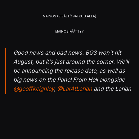
Good news and bad news. BG3 won’t hit
August, but it’s just around the corner. We’ll
be announcing the release date, as well as
big news on the Panel From Hell alongside
@geoffkeighley
,
@LarAtLarian
and the Larian
crew. Tune in Aug 18th.
https://t.co/S1RlVpJ8yw
pic.twitter.com/NCkrnHHpH0
— Larian Studios (@larianstudios)
August 4,