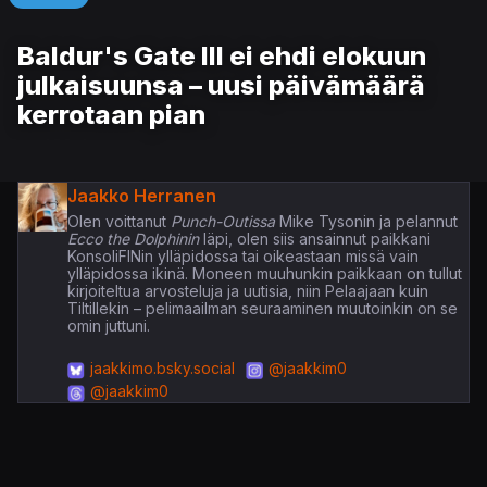
Baldur's Gate III ei ehdi elokuun
julkaisuunsa – uusi päivämäärä
kerrotaan pian
Jaakko Herranen
Olen voittanut
Punch-Outissa
Mike Tysonin ja pelannut
Ecco the Dolphinin
läpi, olen siis ansainnut paikkani
KonsoliFINin ylläpidossa tai oikeastaan missä vain
ylläpidossa ikinä. Moneen muuhunkin paikkaan on tullut
kirjoiteltua arvosteluja ja uutisia, niin Pelaajaan kuin
Tiltillekin – pelimaailman seuraaminen muutoinkin on se
omin juttuni.
jaakkimo.bsky.social
@jaakkim0
@jaakkim0