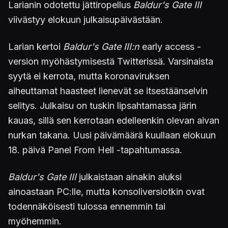
Larianin odotettu jättiropellus
Baldur's Gate III
viivästyy elokuun julkaisupäivästään.
Larian kertoi
Baldur's Gate III:n
early access -
version myöhästymisestä Twitterissä. Varsinaista
syytä ei kerrota, mutta koronaviruksen
aiheuttamat haasteet lienevät se itsestäänselvin
selitys. Julkaisu on tuskin lipsahtamassa järin
kauas, sillä sen kerrotaan edelleenkin olevan aivan
nurkan takana. Uusi päivämäärä kuullaan elokuun
18. päivä Panel From Hell -tapahtumassa.
Baldur's Gate III
julkaistaan ainakin aluksi
ainoastaan PC:lle, mutta konsoliversiotkin ovat
todennäköisesti tulossa ennemmin tai
myöhemmin.