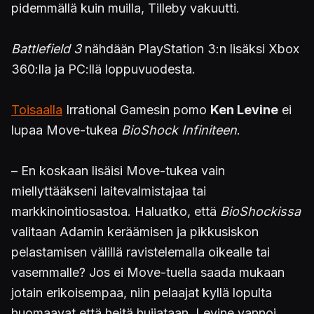
pidemmällä kuin muilla, Tilleby vakuutti.
Battlefield 3
nähdään PlayStation 3:n lisäksi Xbox
360:lla ja PC:llä loppuvuodesta.
Toisaalla
Irrational Gamesin pomo
Ken Levine
ei
lupaa Move-tukea
BioShock Infiniteen
.
– En koskaan lisäisi Move-tukea vain
miellyttääkseni laitevalmistajaa tai
markkinointiosastoa. Haluatko, että
BioShockissa
valitaan Adamin keräämisen ja pikkusiskon
pelastamisen välillä ravistelemalla oikealle tai
vasemmalle? Jos ei Move-tuella saada mukaan
jotain erikoisempaa, niin pelaajat kyllä lopulta
huomaavat että heitä huijataan, Levine vannoi.