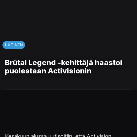
UUTINEN
Brütal Legend -kehittäjä haastoi
puolestaan Activisionin
Kesäkuun alussa uutisoitiin, että Activision