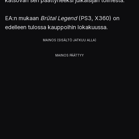
katsovan sen päättyneeksi julkaisijan toimesta.
EA:n mukaan
Brütal Legend
(PS3, X360) on
edelleen tulossa kauppoihin lokakuussa.