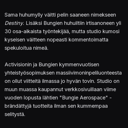
Sama huhumylly väitti pelin saaneen nimekseen
Destiny
. Lisäksi Bungien huhuiltiin irtisanoneen yli
30 osa-aikaista työntekijää, mutta studio kumosi
kyseisen väitteen nopeasti kommentoimatta
spekuloitua nimeä.
Activisionin ja Bungien kymmenvuotisen
yhteistyösopimuksen massiivimoninpeliluonteesta
on ollut viitteitä ilmassa jo hyvän tovin. Studio on
muun muassa kaupannut verkkosivuillaan viime
vuoden lopusta lähtien "Bungie Aerospace" -
brändättyjä tuotteita ilman sen kummempaa
selitystä.