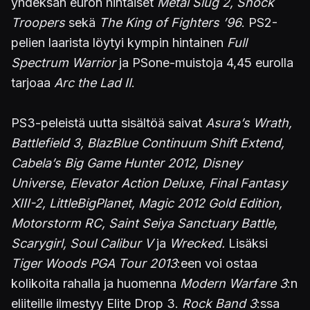
yhdeksän euron hintaiset
Metal Slug 2, Shock
Troopers
sekä
The King of Fighters ’96
. PS2-
pelien laarista löytyi kympin hintainen
Full
Spectrum Warrior
ja PSone-muistoja 4,45 eurolla
tarjoaa
Arc the Lad II
.
PS3-peleistä uutta sisältöä saivat
Asura’s Wrath,
Battlefield 3, BlazBlue Continuum Shift Extend,
Cabela’s Big Game Hunter 2012, Disney
Universe, Elevator Action Deluxe, Final Fantasy
XIII-2, LittleBigPlanet, Magic 2012 Gold Edition,
Motorstorm RC, Saint Seiya Sanctuary Battle,
Scarygirl, Soul Calibur V
ja
Wrecked.
Lisäksi
Tiger Woods PGA Tour 2013
:een voi ostaa
kolikoita rahalla ja huomenna
Modern Warfare 3
:n
eliiteille ilmestyy Elite Drop 3.
Rock Band 3
:ssa