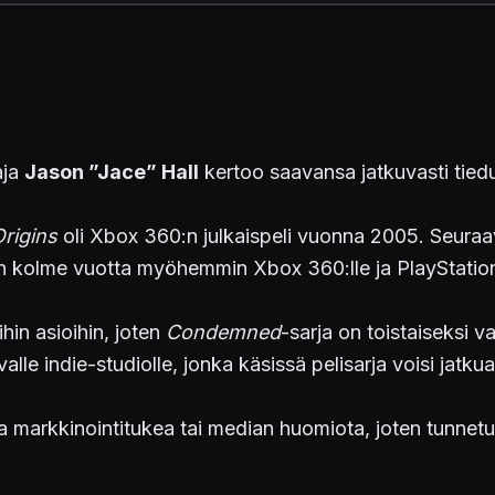
aja
Jason ”Jace” Hall
kertoo saavansa jatkuvasti tied
rigins
oli Xbox 360:n julkaispeli vuonna 2005. Seuraav
iin kolme vuotta myöhemmin Xbox 360:lle ja PlayStation
hin asioihin, joten
Condemned
-sarja on toistaiseksi v
e indie-studiolle, jonka käsissä pelisarja voisi jatkua 
a markkinointitukea tai median huomiota, joten tunnetu