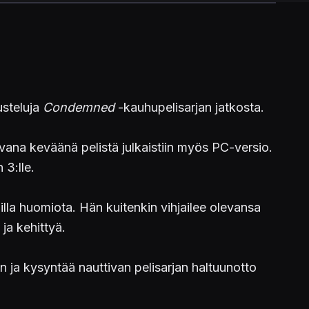
usteluja
Condemned
-kauhupelisarjan jatkosta.
ana keväänä pelistä julkaistiin myös PC-versio.
 3:lle.
ailla huomiota. Hän kuitenkin vihjailee olevansa
ja kehittyä.
n ja kysyntää nauttivan pelisarjan haltuunotto