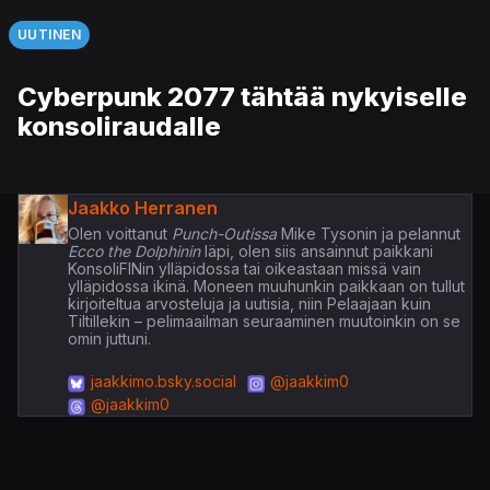
UUTINEN
Cyberpunk 2077 tähtää nykyiselle
konsoliraudalle
Jaakko Herranen
Olen voittanut
Punch-Outissa
Mike Tysonin ja pelannut
Ecco the Dolphinin
läpi, olen siis ansainnut paikkani
KonsoliFINin ylläpidossa tai oikeastaan missä vain
ylläpidossa ikinä. Moneen muuhunkin paikkaan on tullut
kirjoiteltua arvosteluja ja uutisia, niin Pelaajaan kuin
Tiltillekin – pelimaailman seuraaminen muutoinkin on se
omin juttuni.
jaakkimo.bsky.social
@jaakkim0
@jaakkim0