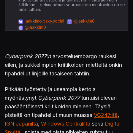
Tiltillekin – pelimaailman seuraaminen muutoinkin on se
omin juttuni.
jaakkimo.bsky.social
@jaakkim0
@jaakkim0
Cyberpunk 2077:n
arvosteluembargo raukesi
eilen, ja sukkelimpien kriitikoiden mietteitä onkin
tipahdellut linjoille tasaiseen tahtiin.
Pitkään työstetty ja useampia kertoja
myöhästynyt
Cyberpunk 2077
tuntuisi olevan
pääsääntöisesti kriitikoiden mieleen. Täysiä
pisteitä on tipahdellut muun muassa
VG247:ltä
,
IGN Japanilta
,
Windows Centralilta
sekä
Digital
Spyltä
. Isoista medioista nihkeiten suhtautuu