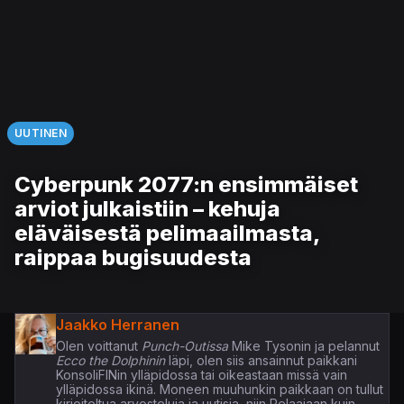
UUTINEN
Cyberpunk 2077:n ensimmäiset
arviot julkaistiin – kehuja
eläväisestä pelimaailmasta,
raippaa bugisuudesta
Jaakko Herranen
Olen voittanut
Punch-Outissa
Mike Tysonin ja pelannut
Ecco the Dolphinin
läpi, olen siis ansainnut paikkani
KonsoliFINin ylläpidossa tai oikeastaan missä vain
ylläpidossa ikinä. Moneen muuhunkin paikkaan on tullut
kirjoiteltua arvosteluja ja uutisia, niin Pelaajaan kuin