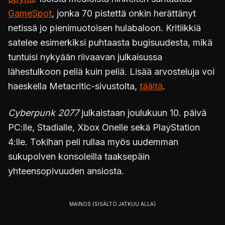
GameSpot
, jonka 70 pistettä onkin herättänyt
netissä jo pienimuotoisen hulabaloon. Kritiikkiä
satelee esimerkiksi puhtaasta bugisuudesta, mikä
tuntuisi nykyään riivaavan julkaisussa
lähestulkoon peliä kuin peliä. Lisää arvosteluja voi
haeskella Metacritic-sivustolta,
täältä
.
Cyberpunk 2077
julkaistaan joulukuun 10. päivä
PC:lle, Stadialle, Xbox Onelle sekä PlayStation
4:lle. Tokihan peli rullaa myös uudemman
sukupolven konsoleilla taaksepäin
yhteensopivuuden ansiosta.