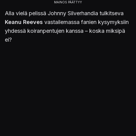
Alla vielä pelissä Johnny Silverhandia tulkitseva
Keanu Reeves
vastailemassa fanien kysymyksiin
yhdessä koiranpentujen kanssa – koska miksipä
ei?
Julkaistu 8.12.2020 09.00