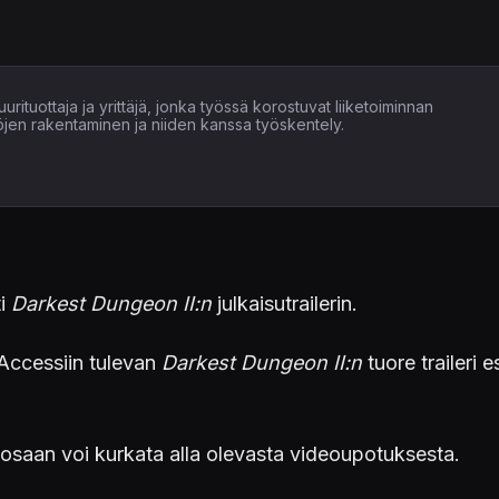
uurituottaja ja yrittäjä, jonka työssä korostuvat liiketoiminnan
öjen rakentaminen ja niiden kanssa työskentely.
ti
Darkest Dungeon II:n
julkaisutrailerin.
Accessiin tulevan
Darkest Dungeon II:n
tuore traileri e
osaan voi kurkata alla olevasta videoupotuksesta.