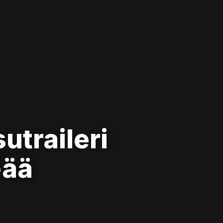
utraileri
eää