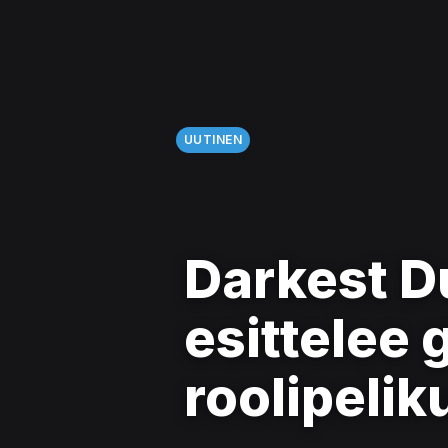
UUTINEN
Darkest Du
esittelee 
roolipelik