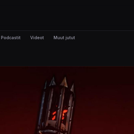
Podcastit
Videot
Muut jutut