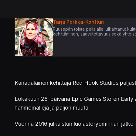
Tarja Porkka-Kontturi
Puusepän töistä pelialalle luikahtanut kultt
kehittäminen, saavutettavuus sekä yhteis
Kanadalainen kehittäjä Red Hook Studios paljas
Lokakuun 26. päivänä Epic Games Storen Early 
hahmomalleja ja paljon muuta.
Vuonna 2016 julkaistun luolastoryöminnän jatko-