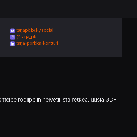
tarjapk.bsky.social
@tarja_pk
tarja-porkka-kontturi
sittelee roolipelin helvetillistä retkeä, uusia 3D-