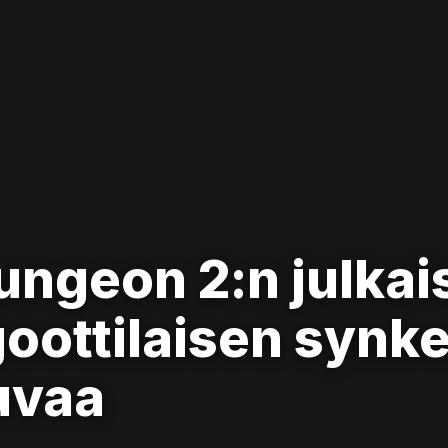
ngeon 2:n julkais
goottilaisen synk
uvaa