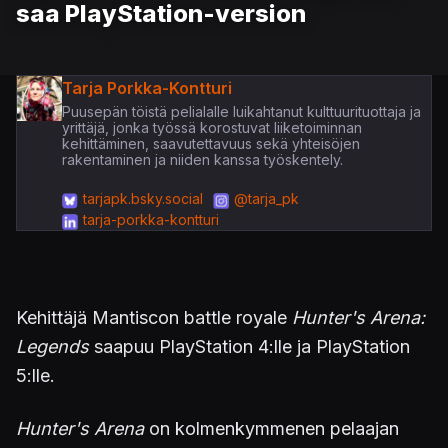
saa PlayStation-version
Tarja Porkka-Kontturi
Puusepän töistä pelialalle luikahtanut kulttuurituottaja ja
yrittäjä, jonka työssä korostuvat liiketoiminnan
kehittäminen, saavutettavuus sekä yhteisöjen
rakentaminen ja niiden kanssa työskentely.
tarjapk.bsky.social
@tarja_pk
tarja-porkka-kontturi
Kehittäjä Mantiscon battle royale
Hunter's Arena:
Legends
saapuu PlayStation 4:lle ja PlayStation
5:lle.
Hunter's Arena
on kolmenkymmenen pelaajan