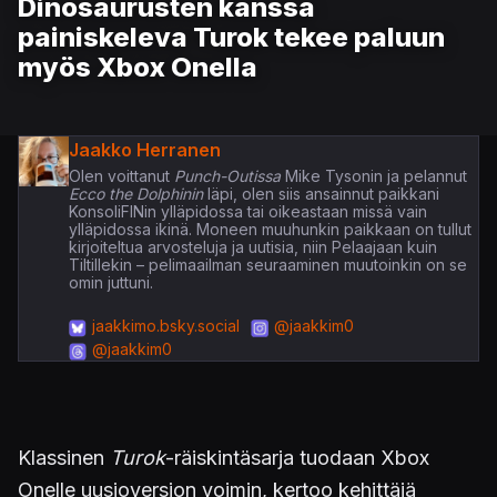
Dinosaurusten kanssa
painiskeleva Turok tekee paluun
myös Xbox Onella
Jaakko Herranen
Olen voittanut
Punch-Outissa
Mike Tysonin ja pelannut
Ecco the Dolphinin
läpi, olen siis ansainnut paikkani
KonsoliFINin ylläpidossa tai oikeastaan missä vain
ylläpidossa ikinä. Moneen muuhunkin paikkaan on tullut
kirjoiteltua arvosteluja ja uutisia, niin Pelaajaan kuin
Tiltillekin – pelimaailman seuraaminen muutoinkin on se
omin juttuni.
jaakkimo.bsky.social
@jaakkim0
@jaakkim0
Klassinen
Turok
-räiskintäsarja tuodaan Xbox
Onelle uusioversion voimin, kertoo kehittäjä