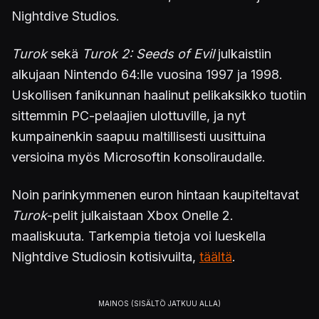
Nightdive Studios.
Turok
sekä
Turok 2: Seeds of Evil
julkaistiin
alkujaan Nintendo 64:lle vuosina 1997 ja 1998.
Uskollisen fanikunnan haalinut pelikaksikko tuotiin
sittemmin PC-pelaajien ulottuville, ja nyt
kumpainenkin saapuu maltillisesti uusittuina
versioina myös Microsoftin konsoliraudalle.
Noin parinkymmenen euron hintaan kaupiteltavat
Turok
-pelit julkaistaan Xbox Onelle 2.
maaliskuuta. Tarkempia tietoja voi lueskella
Nightdive Studiosin kotisivuilta,
täältä
.