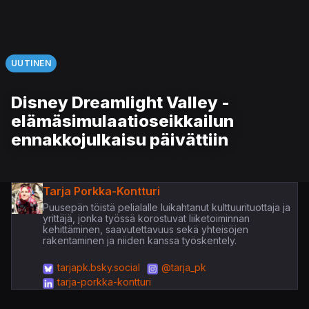
UUTINEN
Disney Dreamlight Valley -
elämäsimulaatioseikkailun
ennakkojulkaisu päivättiin
Tarja Porkka-Kontturi
Puusepän töistä pelialalle luikahtanut kulttuurituottaja ja
yrittäjä, jonka työssä korostuvat liiketoiminnan
kehittäminen, saavutettavuus sekä yhteisöjen
rakentaminen ja niiden kanssa työskentely.
tarjapk.bsky.social
@tarja_pk
tarja-porkka-kontturi