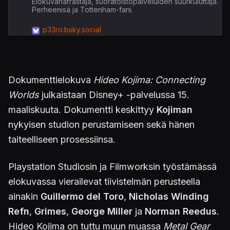
Elokuvaharrastaja, suoratoistopalveluiden suurkuluttaja.
Perheenisä ja Tottenham-fani.
p33ro.bsky.social
Dokumenttielokuva
Hideo Kojima: Connecting
Worlds
julkaistaan Disney+ -palvelussa 15.
maaliskuuta. Dokumentti keskittyy
Kojiman
nykyisen studion perustamiseen sekä hänen
taiteelliseen prosessiinsa.
Playstation Studiosin ja Filmworksin työstämässä
elokuvassa vierailevat tiivistelmän perusteella
ainakin
Guillermo del Toro
,
Nicholas Winding
Refn
,
Grimes
,
George Miller
ja
Norman Reedus
.
Hideo Kojima on tuttu muun muassa
Metal Gear