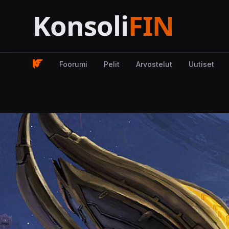
Foorumi
Pelit
Arvostelut
Uutiset