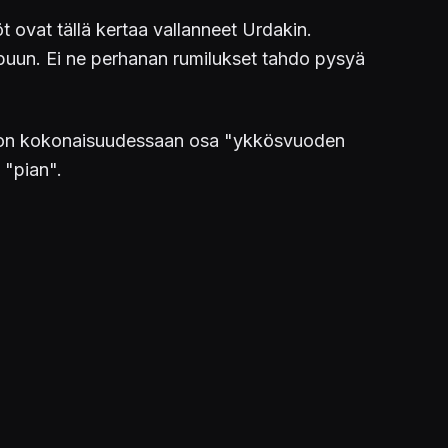
t ovat tällä kertaa vallanneet Urdakin.
ippuun. Ei ne perhanan rumilukset tahdo pysyä
n kokonaisuudessaan osa "ykkösvuoden
 "pian".
uption that has thrown the universe into