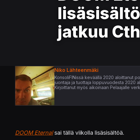
lisäsisält
jatkuu Ct
Niko Lähteenmäki
KonsoliFINissä keväällä 2020 aloittanut pop
juontaja ja tuottaja loppuvuodesta 2020 
Kirjoittanut myös aikoinaan Pelaajalle verk
DOOM Eternal
sai tällä viikolla lisäsisältöä.