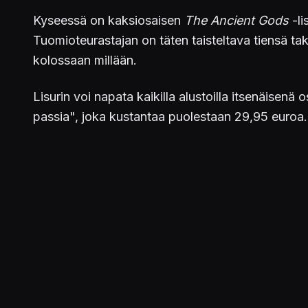
Kyseessä on kaksiosaisen
The Ancient Gods
-l
Tuomioteurastajan on täten taisteltava tiensä ta
kolossaan millään.
Lisurin voi napata kaikilla alustoilla itsenäisenä
passia", joka kustantaa puolestaan 29,95 euroa. L
The Ancient Gods – Part One is available no
chaos.
pic.twitter.com/5Udwe2F4X9
— DOOM (@DOOM)
October 20, 2020