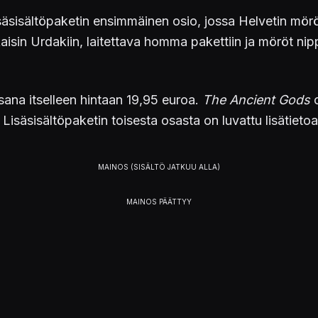
isäsisältöpaketin ensimmäinen osio, jossa Helvetin mörö
kaisin Urdakiin, laitettava homma pakettiin ja möröt n
 osana itselleen hintaan 19,95 euroa.
The Ancient Gods
o
isäsisältöpaketin toisesta osasta on luvattu lisätietoa
w. Restore order to the heavens and unearth the corr