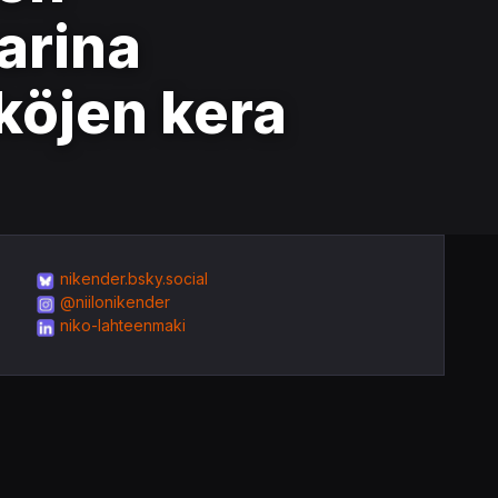
tarina
köjen kera
nikender.bsky.social
@niilonikender
niko-lahteenmaki