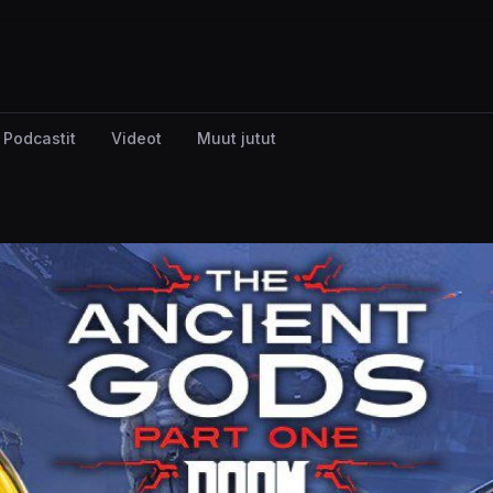
Podcastit
Videot
Muut jutut