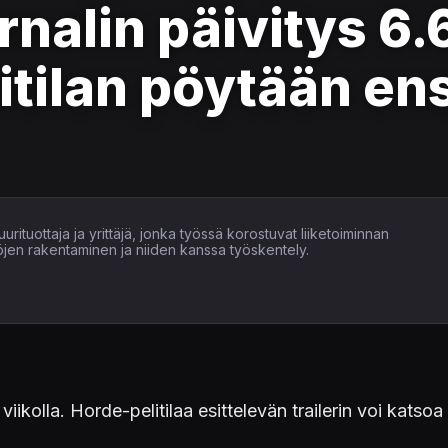
nalin päivitys 6.
tilan pöytään ensi
uurituottaja ja yrittäjä, jonka työssä korostuvat liiketoiminnan
öjen rakentaminen ja niiden kanssa työskentely.
iikolla. Horde-pelitilaa esittelevän trailerin voi katsoa