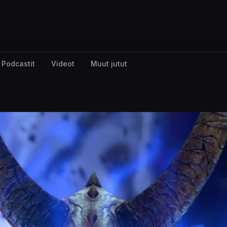
Podcastit
Videot
Muut jutut