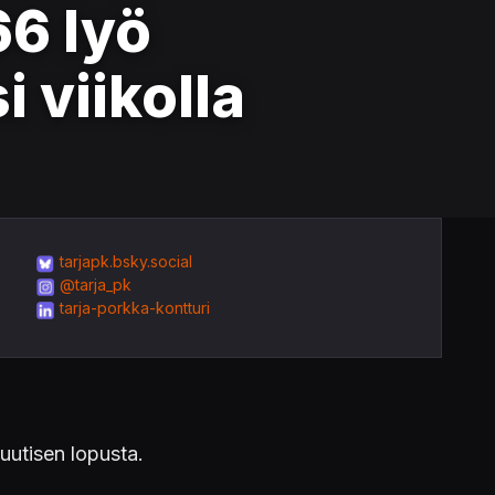
66 lyö
 viikolla
tarjapk.bsky.social
@tarja_pk
tarja-porkka-kontturi
 uutisen lopusta.