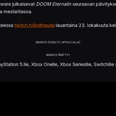
ftware julkaisevat
DOOM Eternalin
seuraavan päivitykse
a mestaritasoa.
tteessa
twitch.tv/bethesda
lauantaina 23. lokakuuta ke
ayStation 5:lle, Xbox Onelle, Xbox Seriesille, Switchill