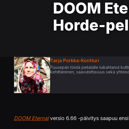
DOOM Eter
Horde-peli
Tarja Porkka-Kontturi
Puusepän töistä pelialalle luikahtanut kultt
kehittäminen, saavutettavuus sekä yhteis
DOOM Eternal
versio 6.66 -päivitys saapuu ensi v