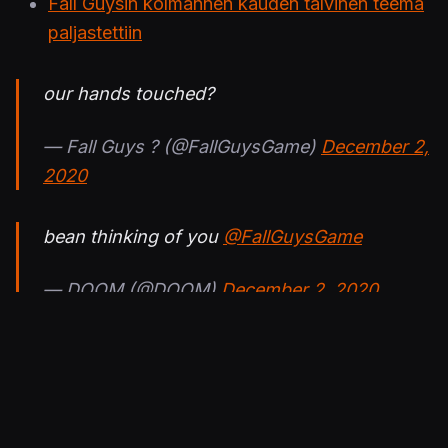
Fall Guysin kolmannen kauden talvinen teema
paljastettiin
our hands touched?
— Fall Guys ? (@FallGuysGame)
December 2,
2020
bean thinking of you
@FallGuysGame
— DOOM (@DOOM)
December 2, 2020
...time to suit up
S O O N
pic.twitter.com/XfkOwfpFNq