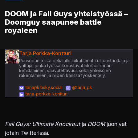
DOOM ja Fall Guys yhteistyössä –
Doomguy saapunee battle
royaleen
Tarja Porkka-Kontturi
Puusepän töistä pelialalle luikahtanut kulttuurituottaja ja
yrittäjä, jonka työssä korostuvat liiketoiminnan
kehittäminen, saavutettavuus sekä yhteisöjen
rakentaminen ja niiden kanssa työskentely.
tarjapk.bsky.social
@tarja_pk
tarja-porkka-kontturi
Fall Guys: Ultimate Knockout
ja
DOOM
juonivat
jotain Twitterissä.