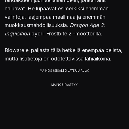
tehdäkseen juuri sellaisen pelin, jonka fanit
haluavat. He lupaavat esimerkiksi enemmän
valintoja, laajempaa maailmaa ja enemmän
muokkausmahdollisuuksia.
Dragon Age 3:
Inquisition
pyörii Frostbite 2 -moottorilla.
Bioware ei paljasta tällä hetkellä enempää pelistä,
mutta lisätietoja on odotettavissa lähiaikoina.