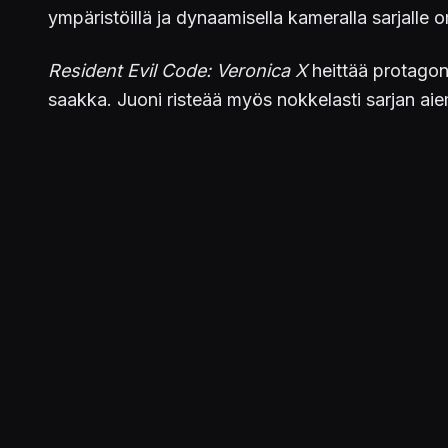
ympäristöillä ja dynaamisella kameralla sarjalle 
Resident Evil Code: Veronica X
heittää protagoni
saakka. Juoni risteää myös nokkelasti sarjan a
Rahtusen alle 15 euron hintaan kaupiteltavan
Res
Julkaistu 10.5.2017 17.11
PELIT
Resident Evil Code: Veronica X