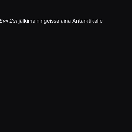
Evil 2:n
jälkimainingeissa aina Antarktikalle
äältä
.
STUDIOT
Capcom