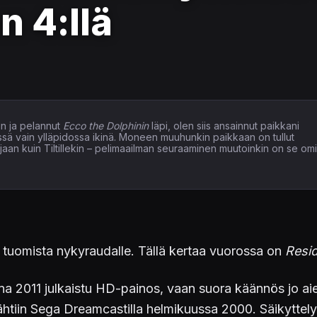
n 4:llä
n ja pelannut
Ecco the Dolphinin
läpi, olen siis ansainnut paikkani
issä vain ylläpidossa ikinä. Moneen muuhunkin paikkaan on tullut
elaajaan kuin Tiltillekin – pelimaailman seuraaminen muutoinkin on se om
 tuomista nykyraudalle. Tällä kertaa vuorossa on
Resid
a 2011 julkaistu HD-painos, vaan suora käännös jo aie
htiin Sega Dreamcastilla helmikuussa 2000. Säikyttely h