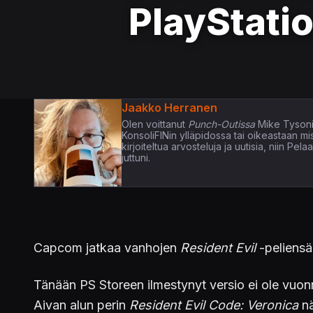
PlayStatio
Jaakko Herranen
Olen voittanut
Punch-Outissa
Mike Tysoni
KonsoliFINin ylläpidossa tai oikeastaan m
kirjoiteltua arvosteluja ja uutisia, niin P
juttuni.
Capcom jatkaa vanhojen
Resident Evil
-peliensä
Tänään PS Storeen ilmestynyt versio ei ole vuonn
Aivan alun perin
Resident Evil Code: Veronica
nä