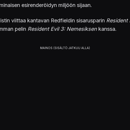
ominaisen esirenderöidyn miljöön sijaan.
stin viittaa kantavan Redfieldin sisarusparin
Resident 
iemman pelin
Resident Evil 3: Nemesiksen
kanssa.
ident Evil Code: Veronica X:n
voi lisätä latausjonoon
t
ALUSTAT
PS4
PS3