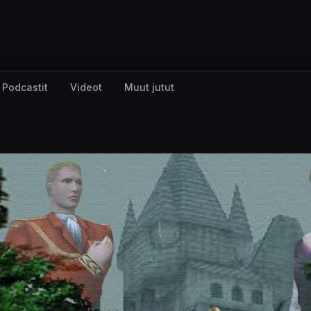
Podcastit
Videot
Muut jutut