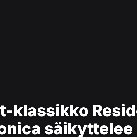
-klassikko Reside
onica säikyttelee