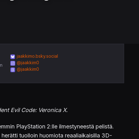
jaakkimo.bsky.social
@jaakkim0
in
@jaakkim0
ent Evil Code: Veronica X
.
mmin PlayStation 2:lle ilmestyneestä pelistä.
erätti tuolloin huomiota reaaliaikaisilla 3D-