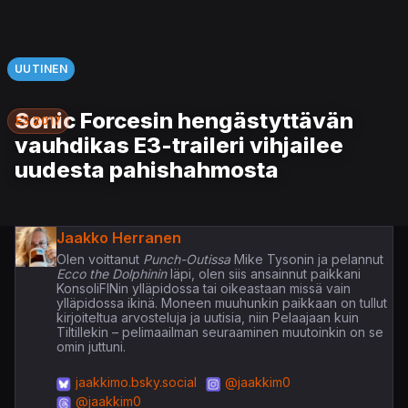
UUTINEN
Sonic Forcesin hengästyttävän
E3 2017
vauhdikas E3-traileri vihjailee
uudesta pahishahmosta
Jaakko Herranen
Olen voittanut
Punch-Outissa
Mike Tysonin ja pelannut
Ecco the Dolphinin
läpi, olen siis ansainnut paikkani
KonsoliFINin ylläpidossa tai oikeastaan missä vain
ylläpidossa ikinä. Moneen muuhunkin paikkaan on tullut
kirjoiteltua arvosteluja ja uutisia, niin Pelaajaan kuin
Tiltillekin – pelimaailman seuraaminen muutoinkin on se
omin juttuni.
jaakkimo.bsky.social
@jaakkim0
@jaakkim0