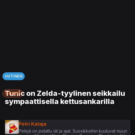
UUTINEN
Tunic on Zelda-tyylinen seikkailu
E3 2017
sympaattisella kettusankarilla
Petri Kataja
Pelejä on pelattu iät ja ajat. Suosikkeihin kuuluvat muun