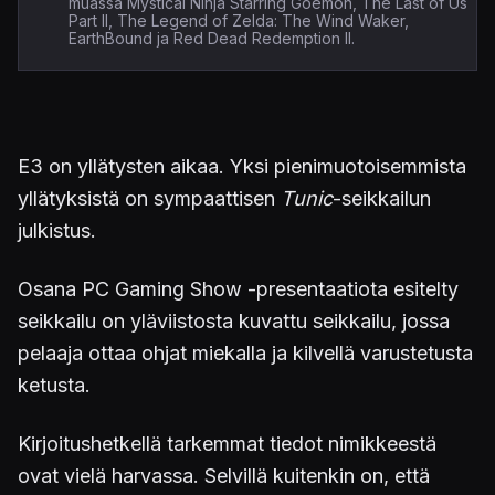
muassa Mystical Ninja Starring Goemon, The Last of Us
Part II, The Legend of Zelda: The Wind Waker,
EarthBound ja Red Dead Redemption II.
E3 on yllätysten aikaa. Yksi pienimuotoisemmista
yllätyksistä on sympaattisen
Tunic
-seikkailun
julkistus.
Osana PC Gaming Show -presentaatiota esitelty
seikkailu on yläviistosta kuvattu seikkailu, jossa
pelaaja ottaa ohjat miekalla ja kilvellä varustetusta
ketusta.
Kirjoitushetkellä tarkemmat tiedot nimikkeestä
ovat vielä harvassa. Selvillä kuitenkin on, että