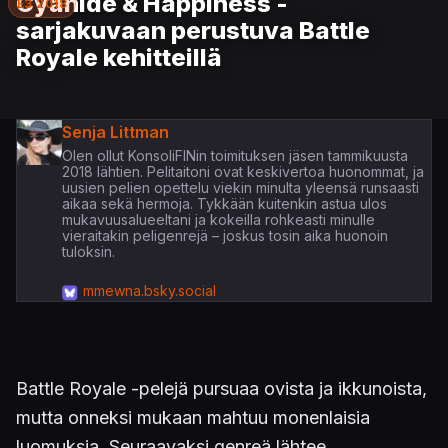
Cyanide & Happiness -
E3 2018
sarjakuvaan perustuva Battle
Royale kehitteillä
Senja Littman
Olen ollut KonsoliFINin toimituksen jäsen tammikuusta
2018 lähtien. Pelitaitoni ovat keskivertoa huonommat, ja
uusien pelien opettelu viekin minulta yleensä runsaasti
aikaa sekä hermoja. Tykkään kuitenkin astua ulos
mukavuusalueeltani ja kokeilla rohkeasti minulle
vieraitakin peligenrejä – joskus tosin aika huonoin
tuloksin.
mmewna.bsky.social
Battle Royale -pelejä pursuaa ovista ja ikkunoista,
mutta onneksi mukaan mahtuu monenlaisia
luomuksia. Seuraavaksi genreä lähtee