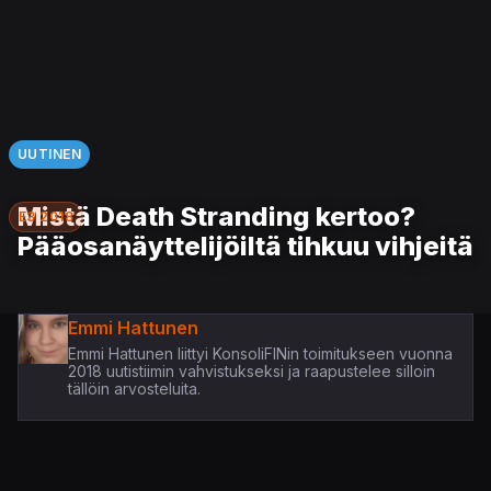
UUTINEN
Mistä Death Stranding kertoo?
E3 2018
Pääosanäyttelijöiltä tihkuu vihjeitä
Emmi Hattunen
Emmi Hattunen liittyi KonsoliFINin toimitukseen vuonna
2018 uutistiimin vahvistukseksi ja raapustelee silloin
tällöin arvosteluita.