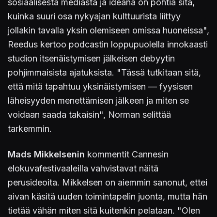
sosiaalisesta mediasta ja ideana on pohtia sitä,
kuinka suuri osa nykyajan kulttuurista liittyy
jollakin tavalla yksin olemiseen omissa huoneissa",
Reedus kertoo podcastin loppupuolella innokaasti
studion itsenäistymisen jälkeisen debyytin
pohjimmaisista ajatuksista. "Tässä tutkitaan sitä,
että mitä tapahtuu yksinäistymisen — fyysisen
läheisyyden menettämisen jälkeen ja miten se
voidaan saada takaisin", Norman selittää
tarkemmin.
Mads Mikkelsenin
kommentit Cannesin
elokuvafestivaaleilla vahvistavat näitä
perusideoita. Mikkelsen on aiemmin sanonut, ettei
aivan käsitä uuden toimintapelin juonta, mutta hän
tietää vähän miten sitä kuitenkin pelataan. "Olen