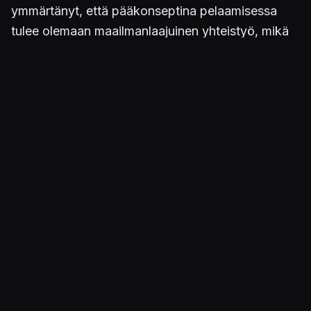
ymmärtänyt, että pääkonseptina pelaamisessa
tulee olemaan maailmanlaajuinen yhteistyö, mikä
on fantastista", Mikkelsen sanoi.
Julkaistu 29.5.2018 13.30
PELIT
Death Stranding
ALUSTAT
PS4