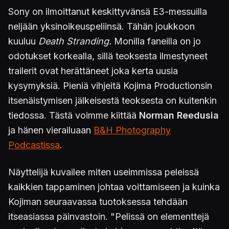
Sony on ilmoittanut keskittyvänsä E3-messuilla
neljään yksinoikeuspeliinsä. Tähän joukkoon
kuuluu
Death Stranding.
Monilla faneilla on jo
odotukset korkealla, sillä teoksesta ilmestyneet
trailerit ovat herättäneet joka kerta uusia
kysymyksiä. Pieniä vihjeitä Kojima Productionsin
itsenäistymisen jälkeisestä teoksesta on kuitenkin
tiedossa. Tästä voimme kiittää
Norman Reedusia
ja hänen vierailuaan
B&H Photography
Podcastissa
.
Näyttelijä kuvailee miten useimmissa peleissä
kaikkien tappaminen johtaa voittamiseen ja kuinka
Kojiman seuraavassa tuotoksessa tehdään
itseasiassa päinvastoin. "Pelissä on elementtejä