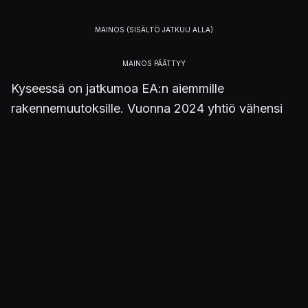
Kyseessä on jatkumoa EA:n aiemmille
rakennemuutoksille. Vuonna 2024 yhtiö vähensi
maailmanlaajuisesti 670 työntekijää, ja jo aiemmin
työnsä menettivät muun muassa kymmenet
työntekijät BioWarella ja Codemastersilla.
Kuva