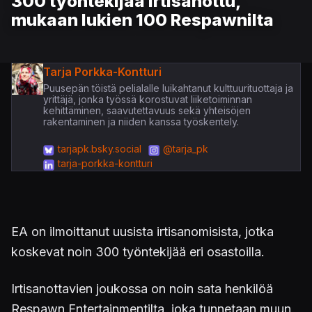
300 työntekijää irtisanottu,
mukaan lukien 100 Respawnilta
Tarja Porkka-Kontturi
Puusepän töistä pelialalle luikahtanut kulttuurituottaja ja
yrittäjä, jonka työssä korostuvat liiketoiminnan
kehittäminen, saavutettavuus sekä yhteisöjen
rakentaminen ja niiden kanssa työskentely.
tarjapk.bsky.social
@tarja_pk
tarja-porkka-kontturi
EA on ilmoittanut uusista irtisanomisista, jotka
koskevat noin 300 työntekijää eri osastoilla.
Irtisanottavien joukossa on noin sata henkilöä
Respawn Entertainmentilta, joka tunnetaan muun