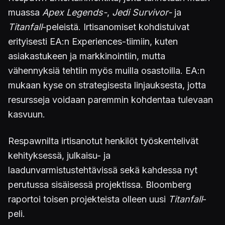
muassa
Apex Legends-
,
Jedi Survivor-
ja
Titanfall
-peleistä. Irtisanomiset kohdistuivat
erityisesti EA:n Experiences-tiimiin, kuten
asiakastukeen ja markkinointiin, mutta
vähennyksiä tehtiin myös muilla osastoilla. EA:n
mukaan kyse on strategisesta linjauksesta, jotta
resursseja voidaan paremmin kohdentaa tulevaan
kasvuun.
Respawnilta irtisanotut henkilöt työskentelivät
kehityksessä, julkaisu- ja
laadunvarmistustehtävissä sekä kahdessa nyt
perutussa sisäisessä projektissa. Bloomberg
raportoi toisen projekteista olleen uusi
Titanfall
-
peli.