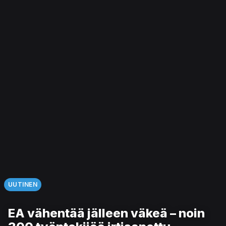
UUTINEN
EA vähentää jälleen väkeä – noin