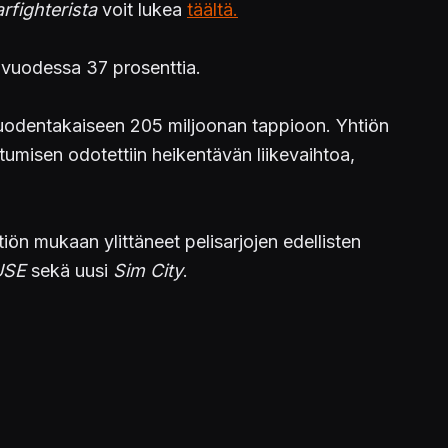
rfighterista
voit lukea
täältä.
i vuodessa 37 prosenttia.
 vuodentakaiseen 205 miljoonan tappioon. Yhtiön
ihtumisen odotettiin heikentävän liikevaihtoa,
ön mukaan ylittäneet pelisarjojen edellisten
USE
sekä uusi
Sim City
.