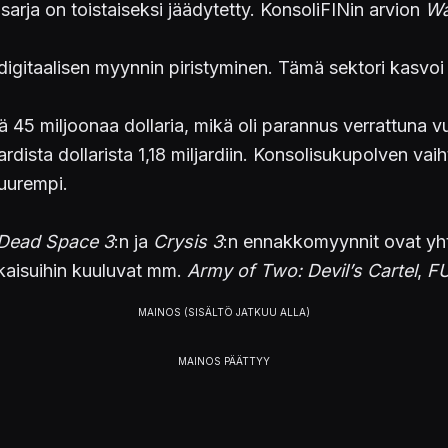
sarja on toistaiseksi jäädytetty. KonsoliFINin arvion
Wa
 digitaalisen myynnin piristyminen. Tämä sektori kasvo
lä 45 miljoonaa dollaria, mikä oli parannus verrattuna
jardista dollarista 1,18 miljardiin. Konsolisukupolven va
suurempi.
Dead Space 3
:n ja
Crysis 3
:n ennakkomyynnit ovat yhti
lkaisuihin kuuluvat mm.
Army of Two: Devil’s Cartel
,
F