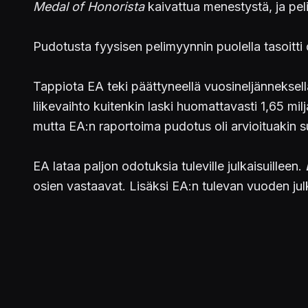
Medal of Honorista
kaivattua menestystä, ja peli
Pudotusta fyysisen pelimyynnin puolella tasoitti
Tappiota EA teki päättyneellä vuosineljänneksel
liikevaihto kuitenkin laski huomattavasti 1,65 mil
mutta EA:n raportoima pudotus oli arvioituakin 
EA lataa paljon odotuksia tuleville julkaisuilleen.
osien vastaavat. Lisäksi EA:n tulevan vuoden ju