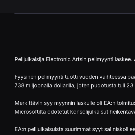
Pelijulkaisija Electronic Artsin pelimyynti laske
Fyysinen pelimyynti tuotti vuoden vaihteessa pä
738 miljoonalla dollarilla, joten pudotusta tuli 23
Merkittävin syy myynnin laskulle oli EA:n toimit
Microsoftilta odotetut konsolijulkaisut heikentävät
EA:n pelijulkaisuista suurimmat syyt sai niskoille