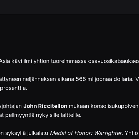
e. Asia kävi ilmi yhtiön tuoreimmassa osavuosikatsaukse
ättyneen neljänneksen aikana 568 miljoonaa dollaria. 
 prosenttia.
usjohtajan
John Riccitellon
mukaan konsolisukupolven 
 pelimyyntiä nykyisille laitteille.
en syksyllä julkaistu
Medal of Honor: Warfighter
. Yhti