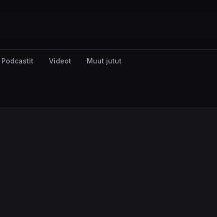
Podcastit
Videot
Muut jutut