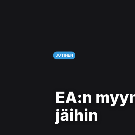
UUTINEN
EA:n myyn
jäihin