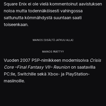
Square Enix ei ole vielä kommentoinut aavistuksen
noloa mutta todennäköisesti vahingossa
sattunutta kömmähdystä suuntaan saati
toiseenkaan.
Vuoden 2007 PSP-nimikkeen modernisoiva
Crisis
Core –Final Fantasy VII– Reunion
on saatavilla
PC:lle, Switchille sekä Xbox- ja PlayStation-
masiinoille.
https://youtu.be/65lCz22aopY