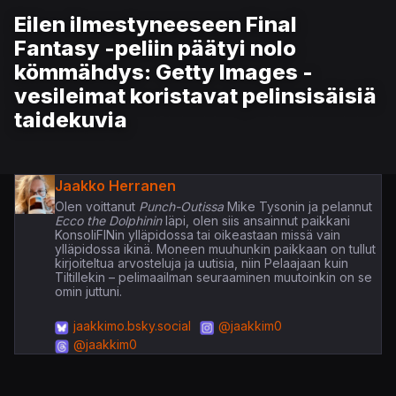
Eilen ilmestyneeseen Final
Fantasy -peliin päätyi nolo
kömmähdys: Getty Images -
vesileimat koristavat pelinsisäisiä
taidekuvia
Jaakko Herranen
Olen voittanut
Punch-Outissa
Mike Tysonin ja pelannut
Ecco the Dolphinin
läpi, olen siis ansainnut paikkani
KonsoliFINin ylläpidossa tai oikeastaan missä vain
ylläpidossa ikinä. Moneen muuhunkin paikkaan on tullut
kirjoiteltua arvosteluja ja uutisia, niin Pelaajaan kuin
Tiltillekin – pelimaailman seuraaminen muutoinkin on se
omin juttuni.
jaakkimo.bsky.social
@jaakkim0
@jaakkim0