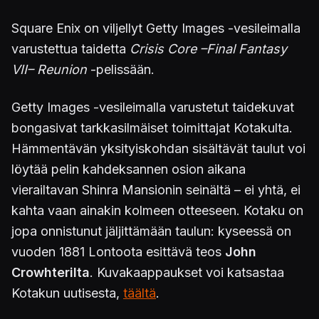
Square Enix on viljellyt Getty Images -vesileimalla
varustettua taidetta
Crisis Core –Final Fantasy
VII– Reunion
-pelissään.
Getty Images -vesileimalla varustetut taidekuvat
bongasivat tarkkasilmäiset toimittajat Kotakulta.
Hämmentävän yksityiskohdan sisältävät taulut voi
löytää pelin kahdeksannen osion aikana
vierailtavan Shinra Mansionin seinältä – ei yhtä, ei
kahta vaan ainakin kolmeen otteeseen. Kotaku on
jopa onnistunut jäljittämään taulun: kyseessä on
vuoden 1881 Lontoota esittävä teos
John
Crowhterilta
. Kuvakaappaukset voi katsastaa
Kotakun uutisesta,
täältä
.