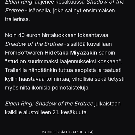
Elden Ring
laajenee kesäkuussa
Shadow of the
Erdtree
-lisäosalla, joka sai nyt ensimmäisen
trailerinsa.
Noin 40 euron hintaluokkaan loksahtavaa
Shadow of the Erdtree
-sisältöä kuvaillaan
FromSoftwaren
Hidetaka Miyazakin
sanoin
"studion suurimmaksi laajennukseksi koskaan".
Trailerilla nähdäänkin tuttua eeppistä ja taatusti
kyllin haastavaa toimintaa, vihollisia sekä tietysti
myös niitä ikonisia pomotaisteluja.
Elden Ring: Shadow of the Erdtree
julkaistaan
kaikille alustoilleen 21. kesäkuuta.