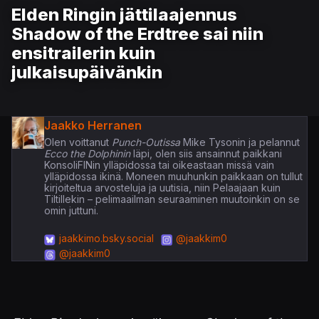
Elden Ringin jättilaajennus
Shadow of the Erdtree sai niin
ensitrailerin kuin
julkaisupäivänkin
Jaakko Herranen
Olen voittanut
Punch-Outissa
Mike Tysonin ja pelannut
Ecco the Dolphinin
läpi, olen siis ansainnut paikkani
KonsoliFINin ylläpidossa tai oikeastaan missä vain
ylläpidossa ikinä. Moneen muuhunkin paikkaan on tullut
kirjoiteltua arvosteluja ja uutisia, niin Pelaajaan kuin
Tiltillekin – pelimaailman seuraaminen muutoinkin on se
omin juttuni.
jaakkimo.bsky.social
@jaakkim0
@jaakkim0