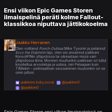
Ensi viikon Epic Games Storen
ilmaispelinä peräti kolme Fallout-
klassikkoa niputtava jättikokoelma
Jaakko Herranen
Olen voittanut
Punch-Outissa
Mike Tysonin ja pelannut
Ecco the Dolphinin
läpi, olen siis ansainnut paikkani
KonsoliFINin ylläpidossa tai oikeastaan missä vain
ylläpidossa ikinä. Moneen muuhunkin paikkaan on tullut
kirjoiteltua arvosteluja ja uutisia, niin Pelaajaan kuin
Tiltillekin – pelimaailman seuraaminen muutoinkin on se
omin juttuni.
jaakkimo.bsky.social
@jaakkim0
@jaakkim0
Epic Games Storen ensi viikon ilmaispeleissä on