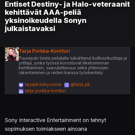
Entiset Destiny- ja Halo-veteraanit
kehittävät AAA-peliä
yksinoikeudella Sonyn
julkaistavaksi
Tarja Porkka-Kontturi
Puusepän töistä pelialalle luikahtanut kulttuurituottaja ja
yrittäjä, jonka työssä korostuvat liiketoiminnan
kehittäminen, saavutettavuus sekä yhteisöjen
rakentaminen ja niiden kanssa työskentely.
tarjapk.bsky.social
@tarja_pk
tarja-porkka-kontturi
Sony Interactive Entertainment on tehnyt
sopimuksen toimiakseen ainoana