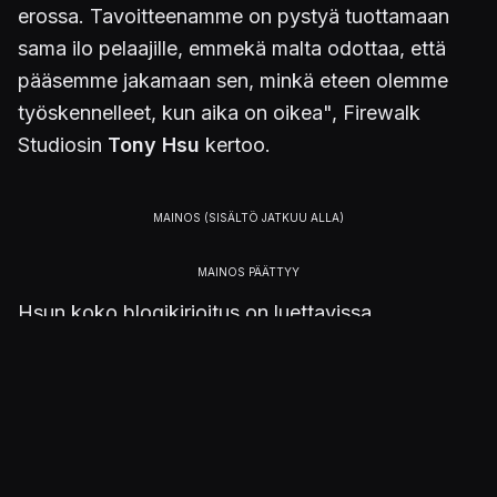
erossa. Tavoitteenamme on pystyä tuottamaan
sama ilo pelaajille, emmekä malta odottaa, että
pääsemme jakamaan sen, minkä eteen olemme
työskennelleet, kun aika on oikea", Firewalk
Studiosin
Tony Hsu
kertoo.
Hsun koko blogikirjoitus on luettavissa
PlayStationin verkkosivuilta
.
Kuva