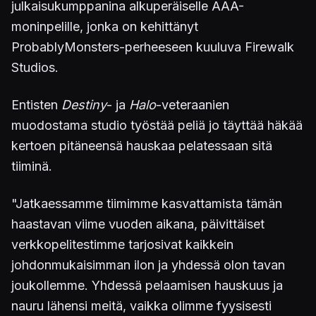
julkaisukumppanina alkuperäiselle AAA-
moninpelille, jonka on kehittänyt
ProbablyMonsters-perheeseen kuuluva Firewalk
Studios.
Entisten
Destiny
- ja
Halo
-veteraanien
muodostama studio työstää peliä jo täyttää häkää
kertoen pitäneensä hauskaa pelatessaan sitä
tiiminä.
"Jatkaessamme tiimimme kasvattamista tämän
haastavan viime vuoden aikana, päivittäiset
verkkopelitestimme tarjosivat kaikkein
johdonmukaisimman ilon ja yhdessä olon tavan
joukollemme. Yhdessä pelaamisen hauskuus ja
nauru lähensi meitä, vaikka olimme fyysisesti