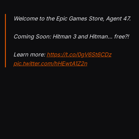
Welcome to the Epic Games Store, Agent 47.
Coming Soon: Hitman 3 and Hitman... free?!
Learn more:
https://t.co/0gV6St6CDz
pic.twitter.com/hHEwtA1Z2n
— Epic Games Store (@EpicGames)
August
20, 2020
Julkaistu 20.8.2020 18.17
PELIT