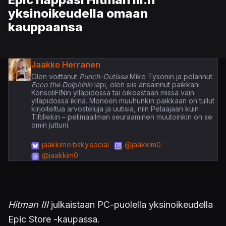
yksinoikeudella omaan
kauppaansa
Jaakko Herranen
Olen voittanut
Punch-Outissa
Mike Tysonin ja pelannut
Ecco the Dolphinin
läpi, olen siis ansainnut paikkani
KonsoliFINin ylläpidossa tai oikeastaan missä vain
ylläpidossa ikinä. Moneen muuhunkin paikkaan on tullut
kirjoiteltua arvosteluja ja uutisia, niin Pelaajaan kuin
Tiltillekin – pelimaailman seuraaminen muutoinkin on se
omin juttuni.
jaakkimo.bsky.social
@jaakkim0
@jaakkim0
Hitman III
julkaistaan PC-puolella yksinoikeudella
Epic Store -kaupassa.