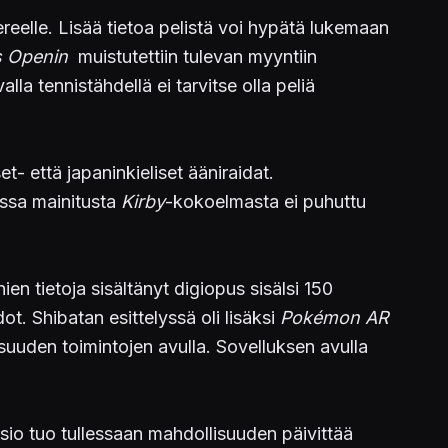
eelle. Lisää tietoa pelistä voi hypätä lukemaan
s Openin
muistutettiin tulevan myyntiin
la tennistähdellä ei tarvitse olla peliä
et- että japaninkieliset ääniraidat.
ossa mainitusta
Kirby
-kokoelmasta ei puhuttu
en tietoja sisältänyt digiopus sisälsi 150
ot. Shibatan esittelyssä oli lisäksi
Pokémon AR
suuden toimintojen avulla. Sovelluksen avulla
sio tuo tullessaan mahdollisuuden päivittää