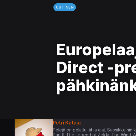
UUTINEN
Europelaaj
Direct -pr
pähkinän
Petri Kataja
Pelejä on pelattu iät ja ajat. Suosikkeih
Part II, The Legend of Zelda: The Wind 