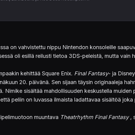
a on vahvistettu nippu Nintendon konsoleille saapuvia
ssä oli esillä reilusti tietoa 3DS-peleistä, mutta vain 
 kumpaakin kehittää Square Enix.
Final Fantasy
- ja Disne
äkuun 20. päivänä. Sen sijaan täysin originaaleja hah
nä. Nimike sisältää mahdollisuuden keskustella muiden p
 että peliin on luvassa ilmaista ladattavaa sisältöä jo
tmipelimuotoon muuntava
Theatrhythm Final Fantasy
, 