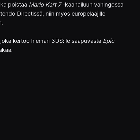
oka poistaa
Mario Kart 7
-kaahailuun vahingossa
ndo Directissä, niin myös europelaajille
n.
 joka kertoo hieman 3DS:lle saapuvasta
Epic
akaa.