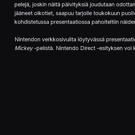
pelejä, joskin näitä päivityksiä joudutaan odot
jääneet oikotiet, saapuu tarjolle toukokuun puoli
kohdistetussa presentaatiossa pahoiteltiin näiden
Nintendon verkkosivuilta löytyvässä presentaati
Mickey
-pelistä. Nintendo Direct -esityksen voi k