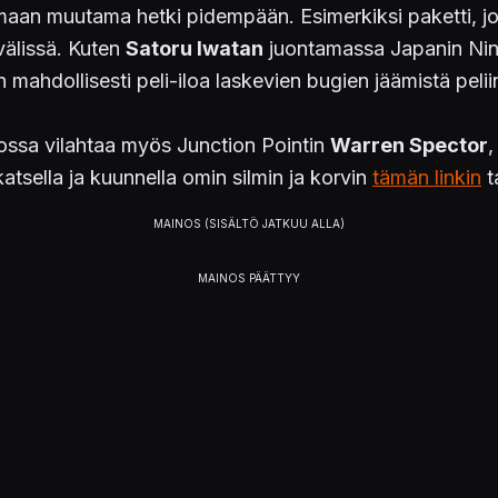
tamaan muutama hetki pidempään. Esimerkiksi paketti, j
välissä. Kuten
Satoru Iwatan
juontamassa Japanin Ninte
 mahdollisesti peli-iloa laskevien bugien jäämistä pelii
ossa vilahtaa myös Junction Pointin
Warren Spector
,
atsella ja kuunnella omin silmin ja korvin
tämän linkin
t