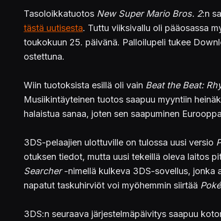
Tasoloikkatuotos
New Super Mario Bros. 2
:n s
tästä uutisesta
. Tuttu viiksivallu oli pääosassa m
toukokuun 25. päivänä. Palloilupeli tukee Download
ostettuna.
Wiin tuotoksista esillä oli vain
Beat the Beat: Rh
Musiikintäyteinen tuotos saapuu myyntiin heinäk
halaistua sanaa, joten sen saapuminen Euroopp
3DS-pelaajien ulottuville on tulossa uusi versio
otuksen tiedot, mutta uusi tekeillä oleva laitos pi
Searcher
-nimellä kulkeva 3DS-sovellus, jonka a
napatut taskuhirviöt voi myöhemmin siirtää
Poké
3DS:n seuraava järjestelmäpäivitys saapuu kotom