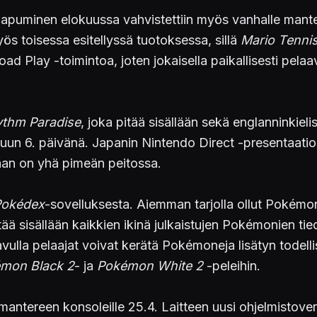
aapuminen elokuussa vahvistettiin myös vanhalle manter
yös toisessa esitellyssä tuotoksessa, sillä
Mario Tenni
 Play -toimintoa, joten jokaisella paikallisesti pelaaval
ythm Paradise
, joka pitää sisällään sekä englanninkielis
uun 6. päivänä. Japanin Nintendo Direct -presentaati
aan on yhä pimeän peitossa.
Pokédex
-sovelluksesta. Aiemman tarjolla ollut Pokémoni
tää sisällään kaikkien ikinä julkaistujen Pokémonien tied
vulla pelaajat voivat kerätä Pokémoneja lisätyn todelli
mon Black 2
- ja
Pokémon White 2
-peleihin.
antereen konsoleille 25.4. Laitteen uusi ohjelmistover