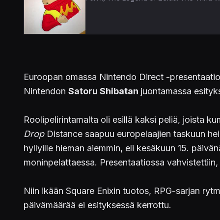
Euroopan omassa Nintendo Direct -presentaatioss
Nintendon
Satoru Shibatan
juontamassa esitykse
Roolipelirintamalta oli esillä kaksi peliä, joista
Drop
Distance saapuu europelaajien taskuun hein
hyllyille hieman aiemmin, eli kesäkuun 15. päivä
moninpelattaessa. Presentaatiossa vahvistettiin,
Niin ikään Square Enixin tuotos, RPG-sarjan ry
päivämäärää ei esityksessä kerrottu.