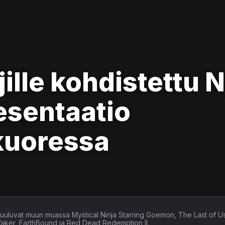
ille kohdistettu 
esentaatio
kuoressa
in kuuluvat muun muassa Mystical Ninja Starring Goemon, The Last of U
Waker, EarthBound ja Red Dead Redemption II.