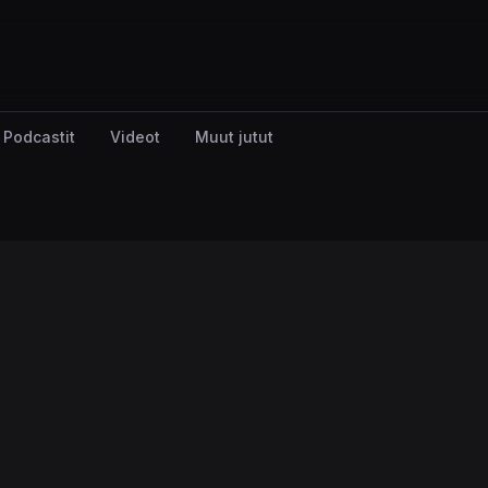
Podcastit
Videot
Muut jutut