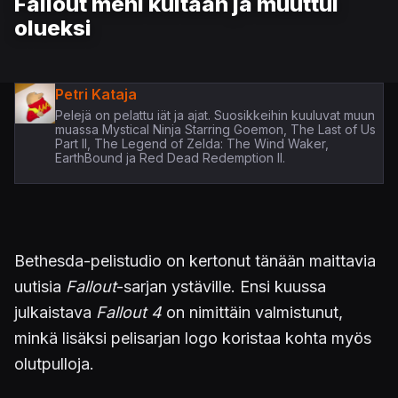
Fallout meni kultaan ja muuttui
olueksi
Petri Kataja
Pelejä on pelattu iät ja ajat. Suosikkeihin kuuluvat muun
muassa Mystical Ninja Starring Goemon, The Last of Us
Part II, The Legend of Zelda: The Wind Waker,
EarthBound ja Red Dead Redemption II.
Bethesda-pelistudio on kertonut tänään maittavia
uutisia
Fallout
-sarjan ystäville. Ensi kuussa
julkaistava
Fallout 4
on nimittäin valmistunut,
minkä lisäksi pelisarjan logo koristaa kohta myös
olutpulloja.