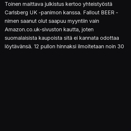
Toinen maittava julkistus kertoo yhteistyöstä
Carlsberg UK -panimon kanssa. Fallout BEER -
nimen saanut olut saapuu myyntiin vain
Amazon.co.uk-sivuston kautta, joten
suomalaisista kaupoista sitä ei kannata odottaa
löytävänsä. 12 pullon hinnaksi ilmoitetaan noin 30
puntaa. Esimakua oluesta, tosin vain
silmäiltävässä muodossa, saa ylempää löytyvästä
kuvasta.
Julkaistu 24.10.2015 00.08
PELIT