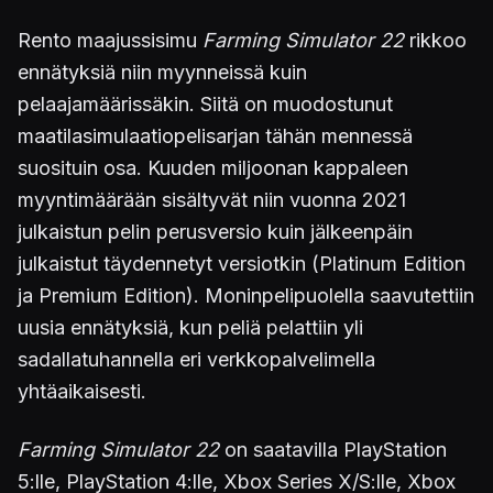
Rento maajussisimu
Farming Simulator 22
rikkoo
ennätyksiä niin myynneissä kuin
pelaajamäärissäkin. Siitä on muodostunut
maatilasimulaatiopelisarjan tähän mennessä
suosituin osa. Kuuden miljoonan kappaleen
myyntimäärään sisältyvät niin vuonna 2021
julkaistun pelin perusversio kuin jälkeenpäin
julkaistut täydennetyt versiotkin (Platinum Edition
ja Premium Edition). Moninpelipuolella saavutettiin
uusia ennätyksiä, kun peliä pelattiin yli
sadallatuhannella eri verkkopalvelimella
yhtäaikaisesti.
Farming Simulator 22
on saatavilla PlayStation
5:lle, PlayStation 4:lle, Xbox Series X/S:lle, Xbox