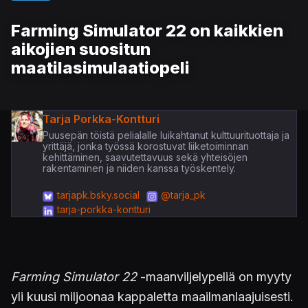
Farming Simulator 22 on kaikkien
aikojien suositun
maatilasimulaatiopeli
Tarja Porkka-Kontturi
Puusepän töistä pelialalle luikahtanut kulttuurituottaja ja
yrittäjä, jonka työssä korostuvat liiketoiminnan
kehittäminen, saavutettavuus sekä yhteisöjen
rakentaminen ja niiden kanssa työskentely.
tarjapk.bsky.social
@tarja_pk
tarja-porkka-kontturi
Farming Simulator 22
-maanviljelypeliä on myyty
yli kuusi miljoonaa kappaletta maailmanlaajuisesti.