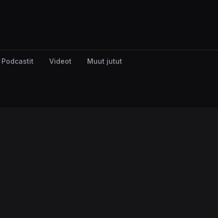
Podcastit
Videot
Muut jutut