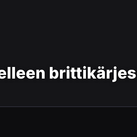
elleen brittikärje