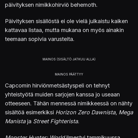
päivityksen nimikkohirviö behemoth.
Päivityksen sisällöstä ei ole vielä julkaistu kaiken
kattavaa listaa, mutta mukana on myös ainakin
teemaan sopivia varusteita.
Capcomin hirviönmetsästyspeli on tehnyt
yhteistyötä muiden sarjojen kanssa jo useaan
otteeseen. Tähän mennessä nimikkeessä on nähty
sisältöä esimerkiksi
Horizon Zero Dawnista
,
Mega
Manista
ja
Street Fighterista
.
Monster Hunter: World
ilmestyi tammikuussa