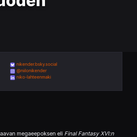
vuoden
nikender.bsky.social
@niilonikender
niko-lahteenmaki
uraavan megaeepoksen eli
Final Fantasy XVI:n