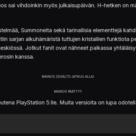
i teos sai vihdoinkin myös julkaisupäivän. H-hetken on
järjestelmää, Summoneita sekä tarinallisia elementtejä k
in sarjan alkuhämäristä tuttujen kristallien funktiota 
skiössä. Jotkut fanit ovat nähneet paikassa yhtäläis
rosin kanssa.
keutena PlayStation 5:lle. Muita versioita on lupa odote