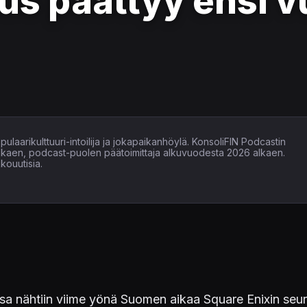
tus päättyy ensi 
ulaarikulttuuri-intoilija ja jokapaikanhöylä. KonsoliFIN Podcastin
alkaen, podcast-puolen päätoimittaja alkuvuodesta 2026 alkaen.
kouutisia.
a nähtiin viime yönä Suomen aikaa Square Enixin se