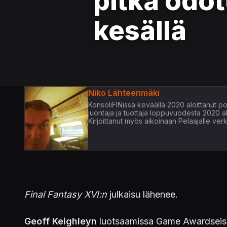
pitkä odo
kesällä
Niko Lähteenmäki
KonsoliFINissä keväällä 2020 aloittanut pop
juontaja ja tuottaja loppuvuodesta 2020 
Kirjoittanut myös aikoinaan Pelaajalle verk
Final Fantasy XVI:n
julkaisu lähenee.
Geoff Keighleyn
luotsaamissa Game Awardseiss