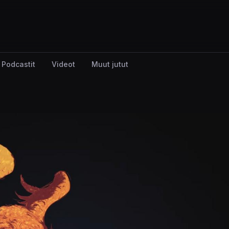
Podcastit
Videot
Muut jutut