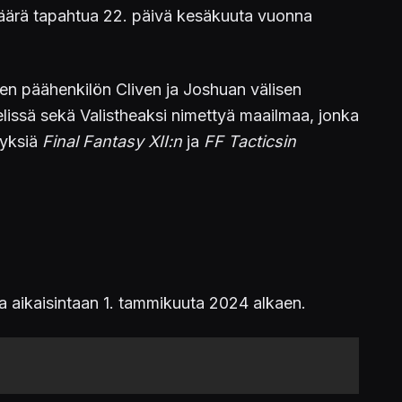
 määrä tapahtua 22. päivä kesäkuuta vuonna
ahden päähenkilön Cliven ja Joshuan välisen
pelissä sekä Valistheaksi nimettyä maailmaa, jonka
yyksiä
Final Fantasy XII:n
ja
FF Tacticsin
lla aikaisintaan 1. tammikuuta 2024 alkaen.