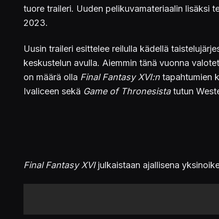
tuore traileri. Uuden pelikuvamateriaalin lisäks
2023.
Uusin traileri esittelee reilulla kädellä taistelu
keskustelun avulla. Aiemmin tänä vuonna valotetti
on määrä olla
Final Fantasy XVI:n
tapahtumien ke
Ivaliceen sekä
Game of Thronesista
tutun Weste
Final Fantasy XVI
julkaistaan ajallisena yksinoi