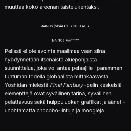
muuttaa koko areenan taistelukentäksi.
Pelissä ei ole avointa maailmaa vaan siinä
hyödynnetään itsenäistä aluepohjaista
suunnittelua, joka voi antaa pelaajille "paremman
tuntuman todella globaalista mittakaavasta".
Yoshidan mielestä
Final Fantasy
-pelin keskeisiä
elementtejä ovat syvällinen tarina, syvällinen
pelattavuus sekä huippuluokan grafiikat ja äänet -
unohtamatta chocobo-lintuja ja moogleja.
Kolmas
Final Fantasy XVI
-traileri on tarkoitus