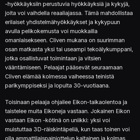
-hyökkäyksiin perustuvia hyökkäyksiä ja kykyjä,
joita voi vaihdella reaaliajassa. Tämä mahdollistaa
erilaiset yhdistelmähyökkäykset ja kykypuun
avulla pelikokemusta voi muokkailla
omanlaisekseen. Cliven mukana on suurimman
osan matkasta yksi tai useampi tekoälykumppani,
jotka osallistuvat toimintaan ja vitsien
vääntämiseen. Pelaajat pääsevät seuraamaan
Cliven elämää kolmessa vaiheessa teinistä
parikymppiseksi ja lopulta 30-vuotiaana.
Toisinaan pelaaja ohjailee Eikon-taikaolentoa ja
taistelee muita Eikoneja vastaan. Jokainen Eikon
vastaan Eikon -kötinä on uniikki: yksi voi
muistuttaa 3D-räiskintäpeliä, kun taas toinen voi
olla ammattilaispainiottelun kaltainen ja kolmas