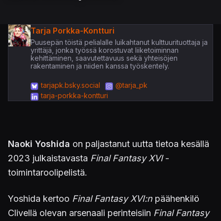
Tarja Porkka-Kontturi
Puusepän töistä pelialalle luikahtanut kulttuurituottaja ja
yrittäjä, jonka työssä korostuvat liiketoiminnan
kehittäminen, saavutettavuus sekä yhteisöjen
rakentaminen ja niiden kanssa työskentely.
tarjapk.bsky.social
@tarja_pk
tarja-porkka-kontturi
Naoki Yoshida
on paljastanut uutta tietoa kesällä
2023 julkaistavasta
Final Fantasy XVI
-
toimintaroolipelistä.
Yoshida kertoo
Final Fantasy XVI:n
päähenkilö
Clivellä olevan arsenaali perinteisiin
Final Fantasy