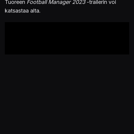
Tuoreen
Football Manager 2023
-trailerin voi
katsastaa alta.
Lisää aiheesta:
Naiset valtaavat Football Managerin
pelikentät – "ei ole salaisuus, että naisten
jalkapallolla on tällä hetkellä lasikatto"