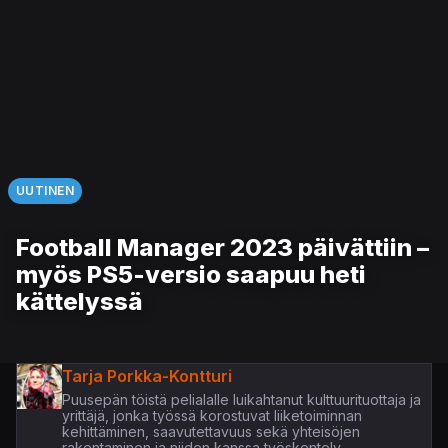
UUTINEN
Football Manager 2023 päivättiin –
myös PS5-versio saapuu heti
kättelyssä
Tarja Porkka-Kontturi
Puusepän töistä pelialalle luikahtanut kulttuurituottaja ja
yrittäjä, jonka työssä korostuvat liiketoiminnan
kehittäminen, saavutettavuus sekä yhteisöjen
rakentaminen ja niiden kanssa työskentely.