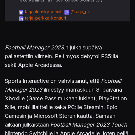
tarjapk.bsky.social
@tarja_pk
tarja-porkka-kontturi
Football Manager 2023
:n julkaisupäivä
paljastettiin viimein. Peli myös debytoi PS5:llä
sekä Apple Arcadessa.
Sports Interactive on vahvistanut, että
Football
Manager 2023
ilmestyy marraskuun 8. päivänä
Xboxille (Game Pass mukaan lukien), PlayStation
5:lle, mobiililaitteille sekä PC:lle Steamin, Epic
Gamesin ja Microsoft Storen kautta. Samaan
aikaan julkaistaan
Football Manager 2023 Touch
Nintendo Switchille ja Apple Arcadelle, joten peliä