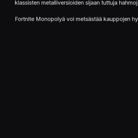
klassisten metalliversioiden sijaan tuttuja hahmo
Fortnite Monopolyä voi metsästää kauppojen hyll
Thrilled to show you the final art and game
with last player standing Fortnite. In stores 
— Donald Mustard (@DonaldMustard)
Sept
Julkaistu 11.9.2018 18.09