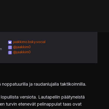
jaakkimo.bsky.social
@jaakkim0
in
@jaakkim0
noppatuurilla ja raudanlujalla taktikoinnilla.
lopullista versiota. Lautapeliin päätyneistä
en turvin etenevät pelinappulat taas ovat