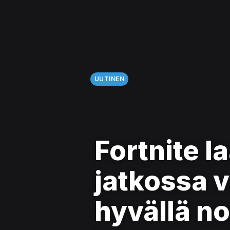
UUTINEN
Fortnite l
jatkossa v
hyvällä no