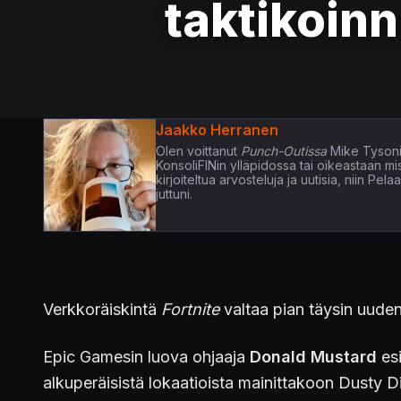
taktikoinn
Jaakko Herranen
Olen voittanut
Punch-Outissa
Mike Tysoni
KonsoliFINin ylläpidossa tai oikeastaan m
kirjoiteltua arvosteluja ja uutisia, niin P
juttuni.
Verkkoräiskintä
Fortnite
valtaa pian täysin uudenl
Epic Gamesin luova ohjaaja
Donald Mustard
esi
alkuperäisistä lokaatioista mainittakoon Dusty D