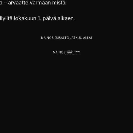
ja – arvaatte varmaan mistä.
yiltä lokakuun 1. päivä alkaen.
 board for Fortnite Monopoly! It’s so so fun and suc
Oct 1st!!!
pic.twitter.com/aNqJmvfpb2
ember 6, 2018