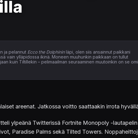
illa
n ja pelannut
Ecco the Dolphinin
läpi, olen siis ansainnut paikkani
issä vain ylläpidossa ikinä. Moneen muuhunkin paikkaan on tullut
elaajaan kuin Tiltillekin – pelimaailman seuraaminen muutoinkin on se om
aiset areenat. Jatkossa voitto saattaakin irrota hyvällä 
tteli ylpeänä Twitterissä Fortnite Monopoly -lautapelin 
ivot, Paradise Palms sekä Tilted Towers. Noppaheittoj