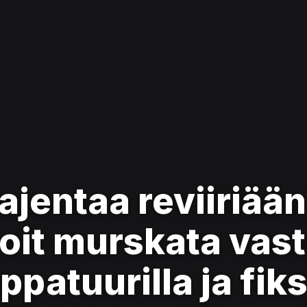
aajentaa reviiriään
oit murskata vast
ppatuurilla ja fiks