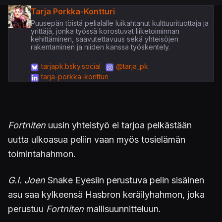
Tarja Porkka-Kontturi
Puusepän töistä pelialalle luikahtanut kulttuurituottaja ja
yrittäjä, jonka työssä korostuvat liiketoiminnan
kehittäminen, saavutettavuus sekä yhteisöjen
rakentaminen ja niiden kanssa työskentely.
tarjapk.bsky.social
@tarja_pk
tarja-porkka-kontturi
Fortniten
uusin yhteistyö ei tarjoa pelkästään
uutta ulkoasua peliin vaan myös tosielämän
toimintahahmon.
G.I. Joen
Snake Eyesiin perustuva pelin sisäinen
asu saa kylkeensä Hasbron keräilyhahmon, joka
perustuu
Fortniten
mallisuunnitteluun.