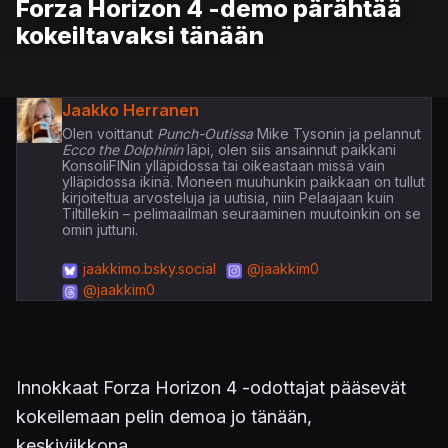
Forza Horizon 4 -demo pärähtää
kokeiltavaksi tänään
Jaakko Herranen
Olen voittanut
Punch-Outissa
Mike Tysonin ja pelannut
Ecco the Dolphinin
läpi, olen siis ansainnut paikkani
KonsoliFINin ylläpidossa tai oikeastaan missä vain
ylläpidossa ikinä. Moneen muuhunkin paikkaan on tullut
kirjoiteltua arvosteluja ja uutisia, niin Pelaajaan kuin
Tiltillekin – pelimaailman seuraaminen muutoinkin on se
omin juttuni.
jaakkimo.bsky.social
@jaakkim0
@jaakkim0
Innokkaat Forza Horizon 4 -odottajat pääsevät
kokeilemaan pelin demoa jo tänään,
keskiviikkona.