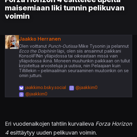
maisemiaan liki tunnin pelikuvan
voimin
Jaakko Herranen
Olen voittanut
Punch-Outissa
Mike Tysonin ja pelannut
Ecco the Dolphinin
läpi, olen siis ansainnut paikkani
KonsoliFINin ylläpidossa tai oikeastaan missä vain
ylläpidossa ikinä. Moneen muuhunkin paikkaan on tullut
kirjoiteltua arvosteluja ja uutisia, niin Pelaajaan kuin
Tiltillekin – pelimaailman seuraaminen muutoinkin on se
omin juttuni.
jaakkimo.bsky.social
@jaakkim0
@jaakkim0
Eri vuodenaikojen tahtiin kurvaileva
Forza Horizon
4
esittäytyy uuden pelikuvan voimin.