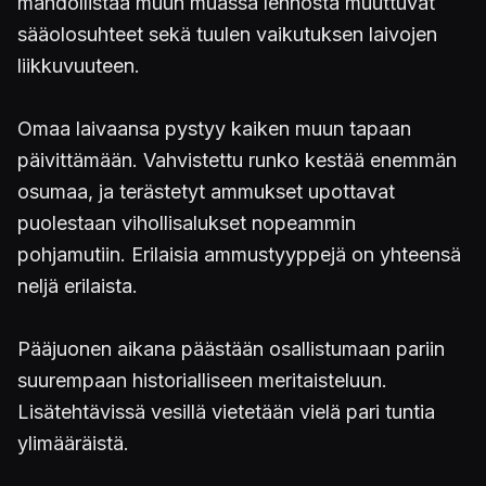
mahdollistaa muun muassa lennosta muuttuvat
sääolosuhteet sekä tuulen vaikutuksen laivojen
liikkuvuuteen.
Omaa laivaansa pystyy kaiken muun tapaan
päivittämään. Vahvistettu runko kestää enemmän
osumaa, ja terästetyt ammukset upottavat
puolestaan vihollisalukset nopeammin
pohjamutiin. Erilaisia ammustyyppejä on yhteensä
neljä erilaista.
Pääjuonen aikana päästään osallistumaan pariin
suurempaan historialliseen meritaisteluun.
Lisätehtävissä vesillä vietetään vielä pari tuntia
ylimääräistä.