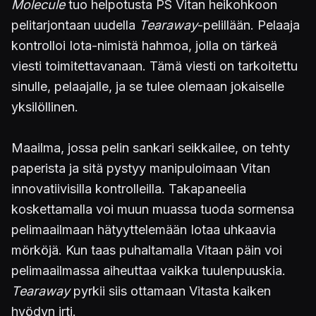
Molecule
tuo helpotusta PS Vitan heikohkoon
pelitarjontaan uudella
Tearaway
-pelillään. Pelaaja
kontrolloi Iota-nimistä hahmoa, jolla on tärkeä
viesti toimitettavanaan. Tämä viesti on tarkoitettu
sinulle, pelaajalle, ja se tulee olemaan jokaiselle
yksilöllinen.
Maailma, jossa pelin sankari seikkailee, on tehty
paperista ja sitä pystyy manipuloimaan Vitan
innovatiivisilla kontrolleilla. Takapaneelia
koskettamalla voi muun muassa tuoda sormensa
pelimaailmaan hätyyttelemään Iotaa uhkaavia
mörköjä. Kun taas puhaltamalla Vitaan päin voi
pelimaailmassa aiheuttaa vaikka tuulenpuuskia.
Tearaway
pyrkii siis ottamaan Vitasta kaiken
hyödyn irti.