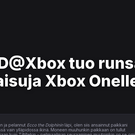
ID@Xbox tuo runs
aisuja Xbox Onell
n ja pelannut
Ecco the Dolphinin
läpi, olen siis ansainnut paikkani
issä vain ylläpidossa ikinä. Moneen muuhunkin paikkaan on tullut
elaajaan kuin Tiltillekin – pelimaailman seuraaminen muutoinkin on se om