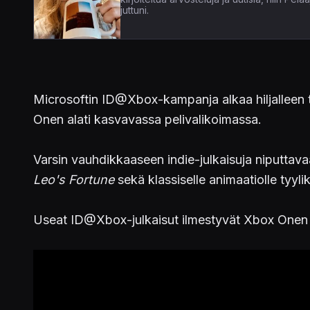
juttuni.
Microsoftin ID@Xbox-kampanja alkaa hiljalleen t
Onen alati kasvavassa pelivalikoimassa.
Varsin vauhdikkaaseen indie-julkaisuja niputtav
Leo's Fortune
sekä klassiselle animaatiolle tyyl
Useat ID@Xbox-julkaisut ilmestyvät Xbox Onen lis