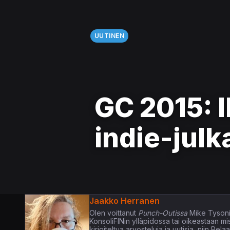
UUTINEN
GC 2015: 
indie-julk
Jaakko Herranen
Olen voittanut
Punch-Outissa
Mike Tysoni
KonsoliFINin ylläpidossa tai oikeastaan m
kirjoiteltua arvosteluja ja uutisia, niin P